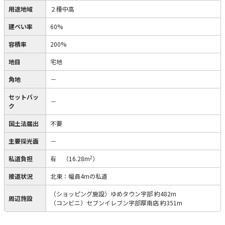
用途地域
２種中高
建ぺい率
60%
容積率
200%
地目
宅地
角地
－
セットバッ
－
ク
国土法届出
不要
主要採光面
－
2
私道負担
有
（16.28m
）
接道状況
北東：幅員4mの私道
（ショッピング施設）ゆめタウン宇部 約482m
周辺施設
（コンビニ）セブンイレブン宇部厚南店 約351m