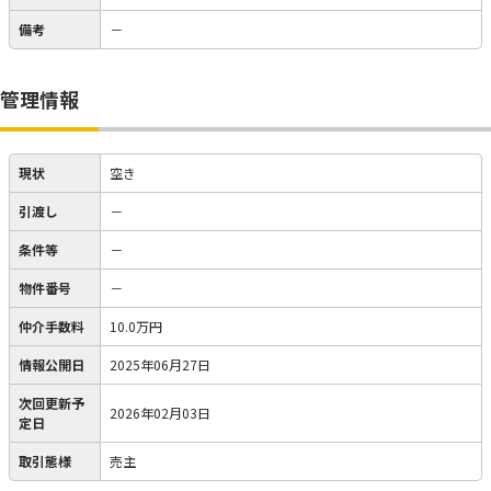
備考
－
管理情報
現状
空き
引渡し
－
条件等
－
物件番号
－
仲介手数料
10.0万円
情報公開日
2025年06月27日
次回更新予
2026年02月03日
定日
取引態様
売主