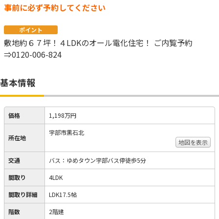
事前に必ず予約してください
ポイント
敷地約６７坪！４LDKのオール電化住宅！ ご内覧予約
⇒0120-006-824
基本情報
価格
1,198万円
宇部市黒石北
所在地
地図を表示
交通
バス：ゆめタウン宇部バス停徒歩5分
間取り
4LDK
間取り詳細
LDK17.5帖
階数
2階建