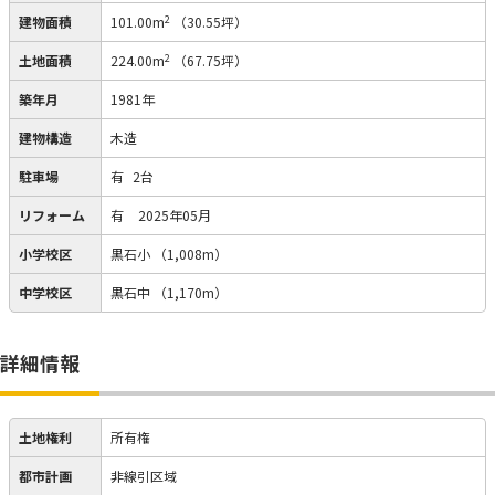
2
建物面積
101.00m
（30.55坪）
2
土地面積
224.00m
（67.75坪）
築年月
1981年
建物構造
木造
駐車場
有
2台
リフォーム
有
2025年05月
小学校区
黒石小
（1,008m）
中学校区
黒石中
（1,170m）
詳細情報
土地権利
所有権
都市計画
非線引区域