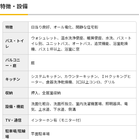
特徴・設備
特徴
日当り良好、オール電化、閑静な住宅街
ウォシュレット、温水洗浄便座、暖房便座、水洗、バス・ト
バス・トイ
イレ別、ユニットバス、オートバス、追焚機能、浴室乾燥
レ
機、バス１坪以上、浴室に窓
バルコニ
庭
ー・庭
システムキッチン、カウンターキッチン、ＩＨクッキングヒ
キッチン
ーター、食器洗浄乾燥機、3口以上コンロ、グリル
収納
押入、全居室収納
洗面化粧台、洗面所独立、室内洗濯機置場、照明器具、電
設備・機能
気、上水道、下水道、側溝
TV・通信
インターホン有（モニター付）
駐車場/駐輪
平面駐車場
場