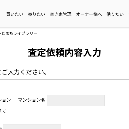
買いたい
売りたい
空き家管理
オーナー様へ
借りたい
ひとまちライブラリー
査定依頼内容入力
てご入力ください。
ション
マンション名
建て
他