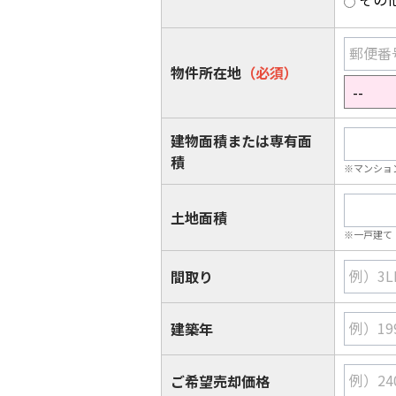
郵便番
物件所在地
（必須）
建物面積または専有面
積
※マンショ
土地面積
※一戸建て
例）3L
間取り
例）19
建築年
例）24
ご希望売却価格