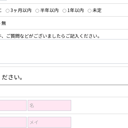
に
3ヶ月以内
半年以内
1年以内
未定
無
件、ご質問などがございましたらご記入ください。
ください。
名
メイ