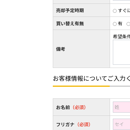
売却予定時期
すぐ
買い替え有無
有
希望条
備考
お客様情報についてご入力
姓
お名前
（必須）
セイ
フリガナ
（必須）